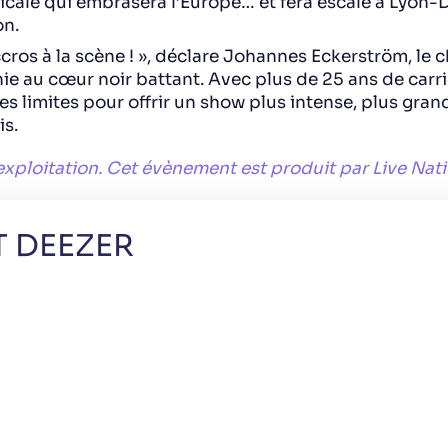
cale qui embrasera l’Europe… et fera escale à Lyon-
on.
ros à la scène ! », déclare Johannes Eckerström, le 
e au cœur noir battant. Avec plus de 25 ans de carri
s limites pour offrir un show plus intense, plus gran
is.
exploitation. Cet évènement est produit par Live Nati
T DEEZER