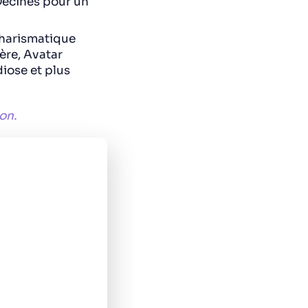
Décines pour un
charismatique
ère, Avatar
diose et plus
on.