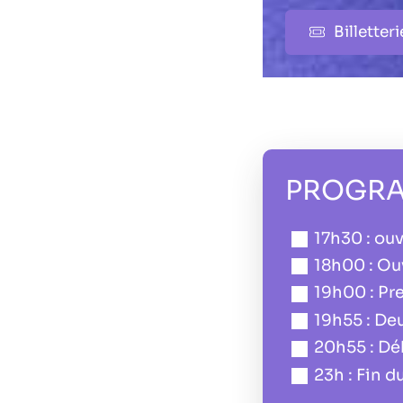
Billette
PROGRA
17h30 : ouv
18h00 : Ou
19h00 : Pr
19h55 : De
20h55 : Dé
23h : Fin d