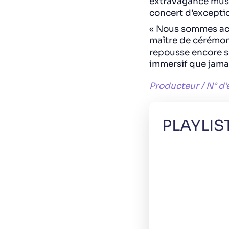
extravagance musi
concert d’excepti
« Nous sommes acc
maître de cérémoni
repousse encore se
immersif que jama
Producteur / N° d’
PLAYLIS